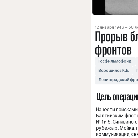
12 января 1943 — 30 
Прорыв б
фронтов
Госфильмофонд
Ворошилов К.Е.
Ленинградский фр
Цель операци
Нанести войсками
Балтийским флото
№ 1 и 5, Синявин
рубежа р. Мойка,
коммуникации, св