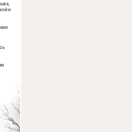
ыва,
кой и
рмии
ись
ми