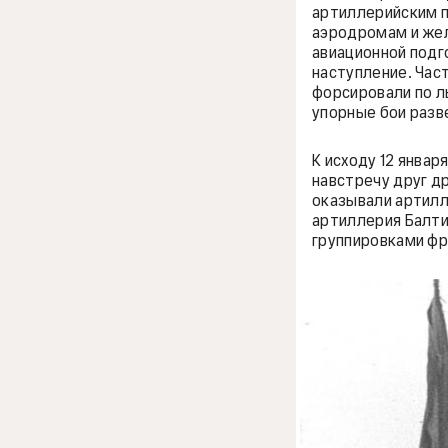
артиллерийским п
аэродромам и жел
авиационной подг
наступление. Час
форсировали по л
упорные бои разв
К исходу 12 янва
навстречу друг д
оказывали артилле
артиллерия Балти
группировками фро