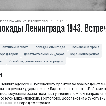
января 1943
Санкт-Петербург [59.9391, 30.3159]
локады Ленинграда 1943. Встре
Балтийский флот
Блокада Ленинграда
Волховский фронт
Город-герой
десять сталинских ударов
Коренной перелом
онт
Освобождение советских городов
и
 Ленинградского и Волховского фронтов во взаимодействии
м встречные удары южнее Ладожского озера на Рабочие 
о с последующим развитием наступления в южном направлен
 поселок Михайловский, Тортолово. Восстановить сухопутн
язывавшие город со страной.