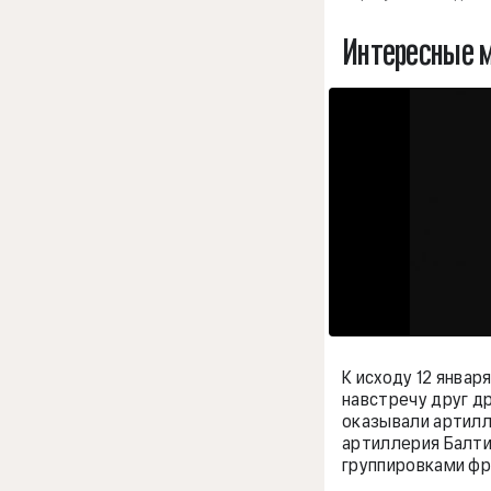
Интересные 
К исходу 12 янва
навстречу друг д
оказывали артилле
артиллерия Балти
группировками фро