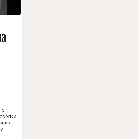
ча
 с
поселки
ии до
ые