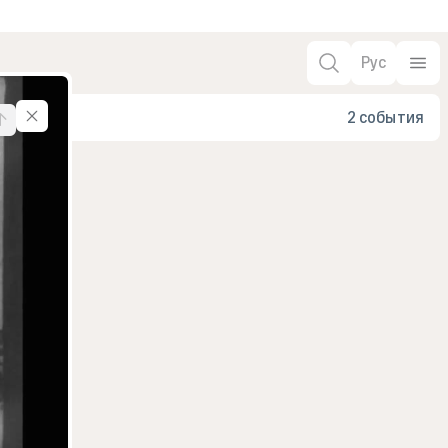
Рус
2 события