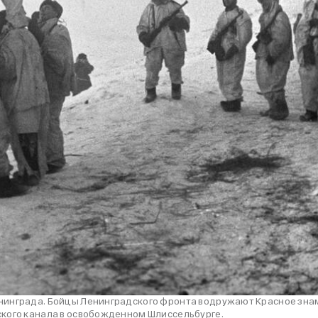
нинграда. Бойцы Ленинградского фронта водружают Красное зна
кого канала в освобожденном Шлиссельбурге.