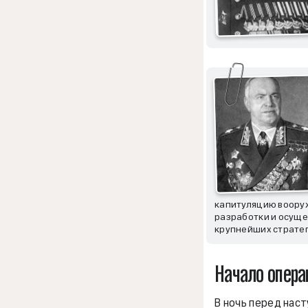
капитуляцию вооруж
разработки и осущ
крупнейших стратег
Начало опера
В ночь перед нас