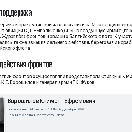
 поддержка
ержка и прикрытие войск возлагались на 13-ю воздушную 
нт авиации С.Д. Рыбальченко) и 14-ю воздушную армию (ген
. Журавлёв) фронтов и авиацию Балтийского флота. К участ
ались также авиация дальнего действия, береговая и кора
йского флота
действия фронтов
ствий фронтов осуществляли представители Ставки ВГК М
К.Е. Ворошилов и генерал армии Г.К. Жуков.
Ворошилов Климент Ефремович
Годы жизни: 04 февраля 1881 - 02 декабря 1969
Звание: Маршал Советского Союза