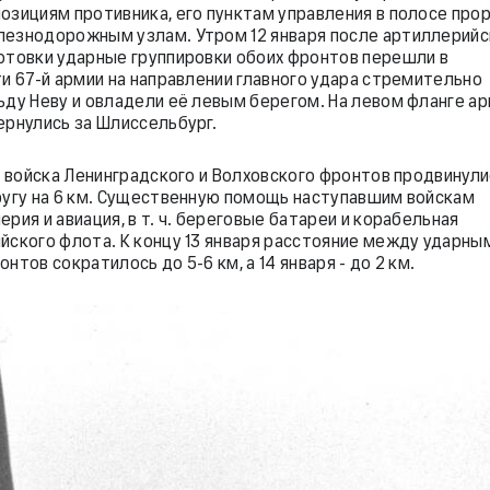
озициям противника, его пунктам управления в полосе прор
езнодорожным узлам. Утром 12 января после артиллерийс
отовки ударные группировки обоих фронтов перешли в
ти 67-й армии на направлении главного удара стремительно
ьду Неву и овладели её левым берегом. На левом фланге а
ернулись за Шлиссельбург.
ря войска Ленинградского и Волховского фронтов продвинул
ругу на 6 км. Существенную помощь наступавшим войскам
рия и авиация, в т. ч. береговые батареи и корабельная
йского флота. К концу 13 января расстояние между ударны
нтов сократилось до 5-6 км, а 14 января - до 2 км.