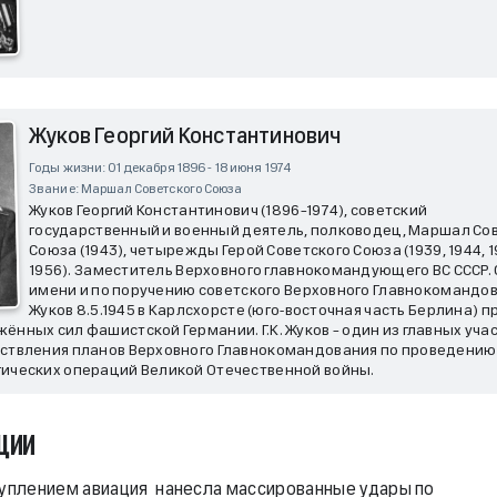
Жуков Георгий Константинович
Годы жизни: 01 декабря 1896 - 18 июня 1974
Звание: Маршал Советского Союза
Жуков Георгий Константинович (1896–1974), советский
государственный и военный деятель, полководец, Маршал Со
Союза (1943), четырежды Герой Советского Союза (1939, 1944, 1
1956). Заместитель Верховного главнокомандующего ВС СССР. 
имени и по поручению советского Верховного Главнокомандова
Жуков 8.5.1945 в Карлсхорсте (юго-восточная часть Берлина) п
ённых сил фашистской Германии. Г.К. Жуков – один из главных уча
ествления планов Верховного Главнокомандования по проведению
ических операций Великой Отечественной войны.
ции
туплением авиация нанесла массированные удары по