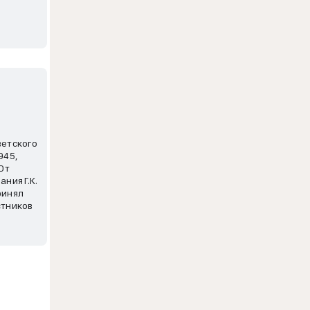
ветского
945,
От
ния Г.К.
ринял
стников