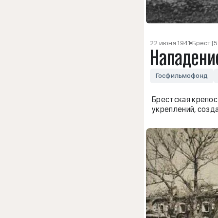
22 июня 1941
Брест [
Нападение
Госфильмофонд
Брестская крепост
укреплений, созда