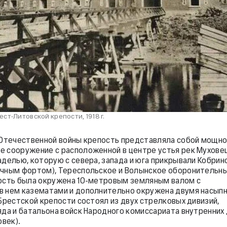
ст-Литовской крепости, 1918 г.
 Отечественной войны крепость представляла собой мощн
 сооружение с расположенной в центре устья рек Муховец
делью, которую с севера, запада и юга прикрывали Кобринс
очным фортом), Тереспольское и Волынское оборонительн
ость была окружена 10-метровым земляным валом с
в нем казематами и дополнительно окружена двумя насып
 Брестской крепости состоял из двух стрелковых дивизий,
яда и батальона войск Народного комиссариата внутренних
овек).