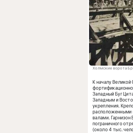
Холмские ворота Бре
К началу Великой
фортификационное
Западный Буг Цита
Западным и Вост
укрепления. Креп
расположенными 
валами. Гарнизон
пограничного отр
(около 4 тыс. чел