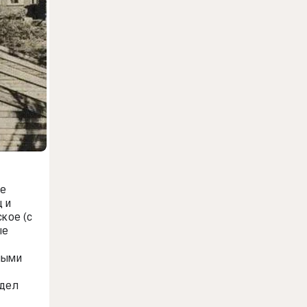
ое
 и
кое (с
ые
ными
 дел