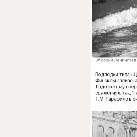
Оборона Ленинграда.
Подлодки типа «Щ
Финском заливе, 
Ладожскому озеру
сражениях: так, 
Т.М. Парафило в о