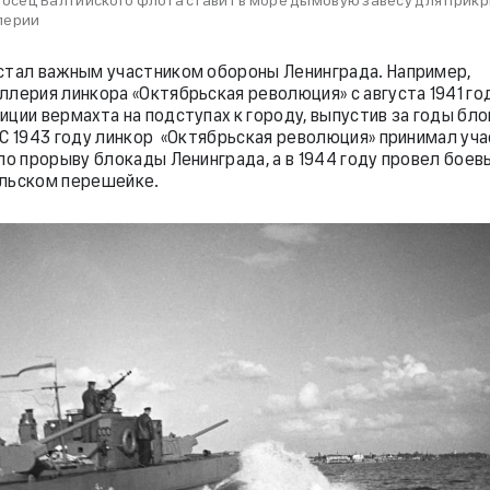
сец Балтийского флота ставит в море дымовую завесу для прикр
лерии
стал важным участником обороны Ленинграда. Например,
ллерия линкора «Октябрьская революция» с августа 1941 го
иции вермахта на подступах к городу, выпустив за годы бл
 C 1943 году линкор «Октябрьская революция» принимал уча
по прорыву блокады Ленинграда, а в 1944 году провел боев
ельском перешейке.