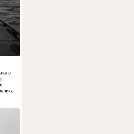
ика в
по
х
овника