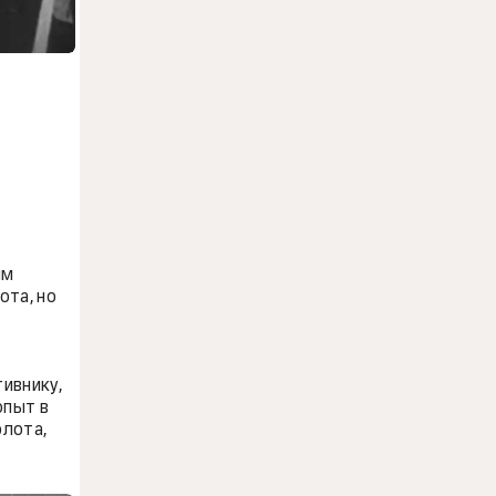
ым
ота, но
ивнику,
опыт в
флота,