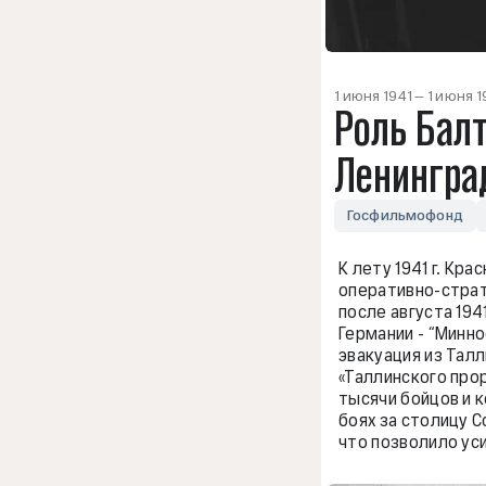
1 июня 1941 — 1 июня 
Роль Балт
Ленингра
Госфильмофонд
К лету 1941 г. К
оперативно-стра
после августа 194
Германии - “Минно
эвакуация из Талл
«Таллинского про
тысячи бойцов и 
боях за столицу С
что позволило ус