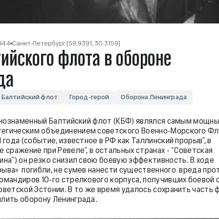
1944
Санкт-Петербург [59.9391, 30.3159]
ийского флота в обороне
да
Балтийский флот
Город-герой
Оборона Ленинграда
раснознаменный Балтийский флот (КБФ) являлся самым мощн
тегическим объединением советского Военно-Морского Фл
1 года (событие, известное в РФ как Таллинский прорыв”, в
е сражение при Ревеле”, в остальных странах - “Советская
ина”) он резко снизил свою боевую эффективность. В ходе
рыва» погибли, не сумев нанести существенного вреда прот
командиров 10-го стрелкового корпуса, получивших боевой 
оветской Эстонии. В то же время удалось сохранить часть 
илить оборону Ленинграда.