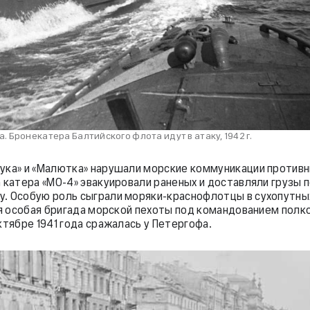
 Бронекатера Балтийского флота идут в атаку, 1942 г.
ука» и «Малютка» нарушали морские коммуникации противн
а катера «МО-4» эвакуировали раненых и доставляли грузы 
. Особую роль сыграли моряки-краснофлотцы в сухопутны
1-я особая бригада морской пехоты под командованием полк
ктябре 1941 года сражалась у Петергофа.