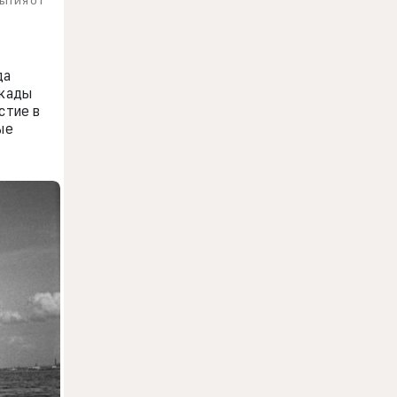
ытия от
да
окады
стие в
ые