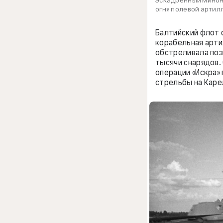
Эскадренный миноно
огня полевой артил
Балтийский флот 
корабельная арти
обстреливала поз
тысячи снарядов.
операции «Искра» 
стрельбы на Кар